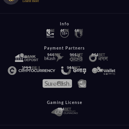
Learnt more
Info
Payment Partners
Gaming License