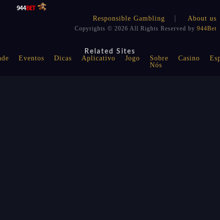
Responsible Gambling
About us
Copyrights © 2026 All Rights Reserved by
944Bet
Related Sites
ade
Eventos
Dicas
Aplicativo
Jogo
Sobre
Casino
Esp
Nós