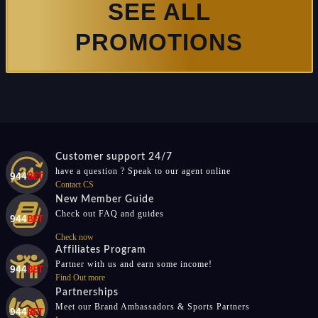
SEE ALL
PROMOTIONS
Customer support 24/7
have a question ? Speak to our agent online
Contact CS
New Member Guide
Check out FAQ and guides
Check now
Affiliates Program
Partner with us and earn some income!
Find Out more
Partnerships
Meet our Brand Ambassadors & Sports Partners