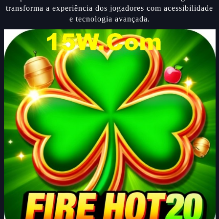
transforma a experiência dos jogadores com acessibilidade
e tecnologia avançada.