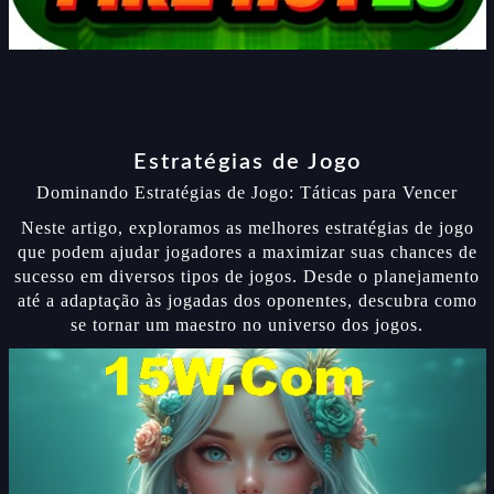
Estratégias de Jogo
Dominando Estratégias de Jogo: Táticas para Vencer
Neste artigo, exploramos as melhores estratégias de jogo
que podem ajudar jogadores a maximizar suas chances de
sucesso em diversos tipos de jogos. Desde o planejamento
até a adaptação às jogadas dos oponentes, descubra como
se tornar um maestro no universo dos jogos.