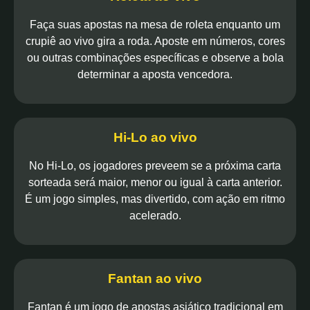
Faça suas apostas na mesa de roleta enquanto um
crupiê ao vivo gira a roda. Aposte em números, cores
ou outras combinações específicas e observe a bola
determinar a aposta vencedora.
Hi-Lo ao vivo
No Hi-Lo, os jogadores preveem se a próxima carta
sorteada será maior, menor ou igual à carta anterior.
É um jogo simples, mas divertido, com ação em ritmo
acelerado.
Fantan ao vivo
Fantan é um jogo de apostas asiático tradicional em