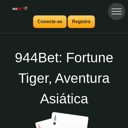
Conecte-se
Registro
944Bet: Fortune
Tiger, Aventura
Asiática