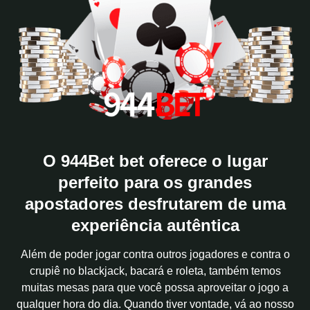
O 944Bet bet oferece o lugar
perfeito para os grandes
apostadores desfrutarem de uma
experiência autêntica
Além de poder jogar contra outros jogadores e contra o
crupiê no blackjack, bacará e roleta, também temos
muitas mesas para que você possa aproveitar o jogo a
qualquer hora do dia. Quando tiver vontade, vá ao nosso