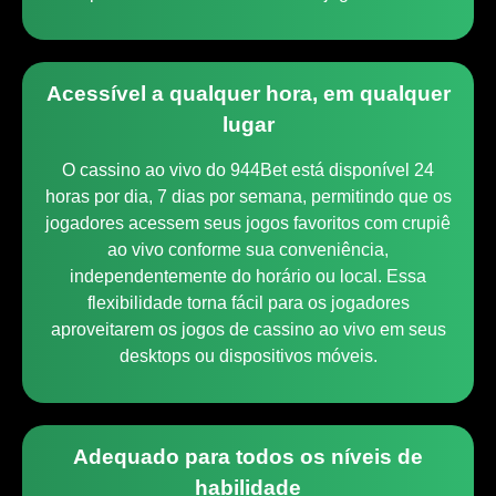
Acessível a qualquer hora, em qualquer
lugar
O cassino ao vivo do 944Bet está disponível 24
horas por dia, 7 dias por semana, permitindo que os
jogadores acessem seus jogos favoritos com crupiê
ao vivo conforme sua conveniência,
independentemente do horário ou local. Essa
flexibilidade torna fácil para os jogadores
aproveitarem os jogos de cassino ao vivo em seus
desktops ou dispositivos móveis.
Adequado para todos os níveis de
habilidade