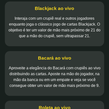
Blackjack ao vivo
Interaja com um crupiê real e outros jogadores
enquanto joga o clássico jogo de cartas Blackjack. O
objetivo é ter um valor de mão mais próximo de 21 do
que a mão do crupiê, sem ultrapassar 21.
Bacará ao vivo
Aproveite a elegância do Bacará com crupiês ao vivo
distribuindo as cartas. Aposte na mão do jogador, na
mão da banca ou em um empate e veja se você
consegue obter um valor de mão mais próximo de 9.
Roleta ao vivo