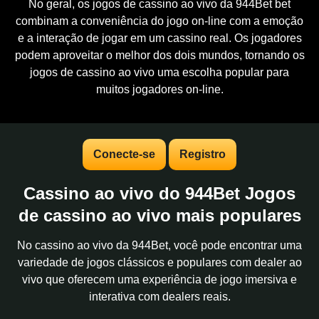
No geral, os jogos de cassino ao vivo da 944Bet bet
combinam a conveniência do jogo on-line com a emoção
e a interação de jogar em um cassino real. Os jogadores
podem aproveitar o melhor dos dois mundos, tornando os
jogos de cassino ao vivo uma escolha popular para
muitos jogadores on-line.
Conecte-se
Registro
Cassino ao vivo do 944Bet Jogos
de cassino ao vivo mais populares
No cassino ao vivo da 944Bet, você pode encontrar uma
variedade de jogos clássicos e populares com dealer ao
vivo que oferecem uma experiência de jogo imersiva e
interativa com dealers reais.