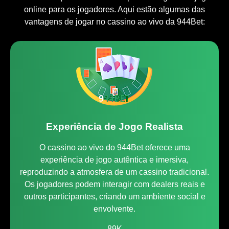
online para os jogadores. Aqui estão algumas das
vantagens de jogar no cassino ao vivo da 944Bet:
Experiência de Jogo Realista
O cassino ao vivo do 944Bet oferece uma
experiência de jogo autêntica e imersiva,
reproduzindo a atmosfera de um cassino tradicional.
Os jogadores podem interagir com dealers reais e
outros participantes, criando um ambiente social e
envolvente.
89K