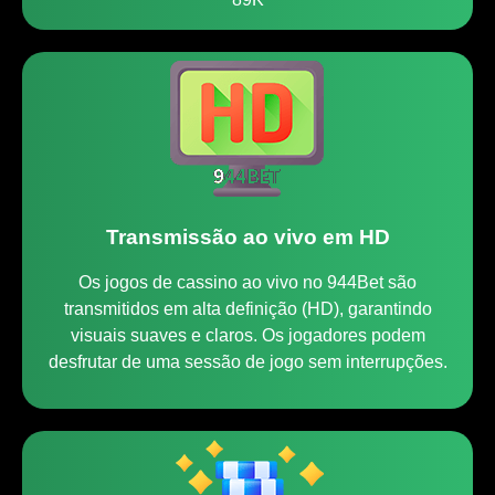
Transmissão ao vivo em HD
Os jogos de cassino ao vivo no 944Bet são
transmitidos em alta definição (HD), garantindo
visuais suaves e claros. Os jogadores podem
desfrutar de uma sessão de jogo sem interrupções.