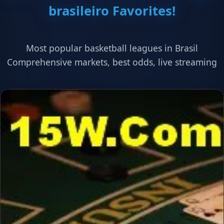
brasileiro Favorites!
Most popular basketball leagues in Brasil
Comprehensive markets, best odds, live streaming