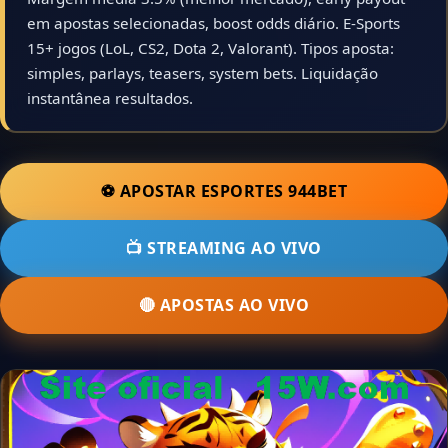
em apostas selecionadas, boost odds diário. E-Sports
15+ jogos (LoL, CS2, Dota 2, Valorant). Tipos aposta:
simples, parlays, teasers, system bets. Liquidação
instantânea resultados.
⚽ APOSTAR ESPORTES 944BET
📺 STREAMING AO VIVO
🔴 APOSTAS AO VIVO