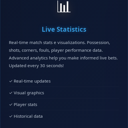
📊
Live Statistics
Real-time match stats e visualizations. Possession,
shots, corners, fouls, player performance data.
Advanced analytics help you make informed live bets.
Updated every 30 seconds!
✓ Real-time updates
✓ Visual graphics
✓ Player stats
✓ Historical data