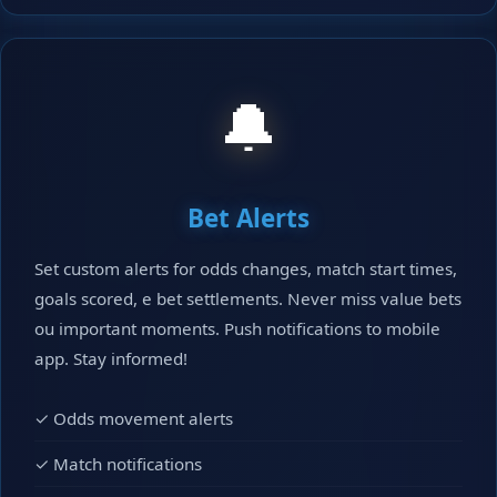
🔔
Bet Alerts
Set custom alerts for odds changes, match start times,
goals scored, e bet settlements. Never miss value bets
ou important moments. Push notifications to mobile
app. Stay informed!
✓ Odds movement alerts
✓ Match notifications