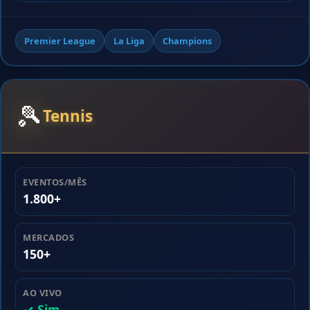
Premier League
La Liga
Champions
🎾
Tennis
EVENTOS/MÊS
1.800+
MERCADOS
150+
AO VIVO
✓ Sim