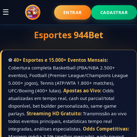
☰
ENTRAR
CADASTRAR
Esportes 944Bet
⚽
40+ Esportes e 15.000+ Eventos Mensais:
Cobertura completa Basketball (PBA/NBA 2.500+
eventos), Football (Premier League/Champions League
5.000+ jogos), Tennis (ATP/WTA 1.800+ matches),
UFC/Boxing (400+ lutas).
Apostas ao Vivo:
Odds
atualizadas em tempo real, cash out parcial/total
disponível, bet builder personalizado, same-game
parlays.
Streaming HD Gratuito:
Transmissão ao vivo
todos eventos principais, estatísticas tempo real
integradas, análises especialistas.
Odds Competitivas:
Margem média 3.5% (melhor mercado), early payout