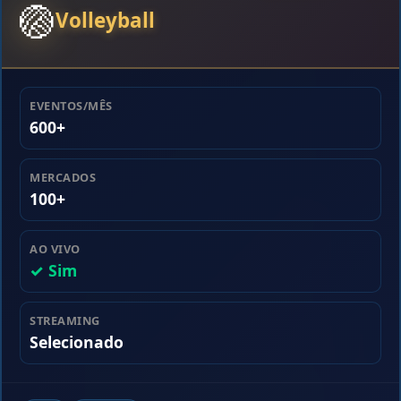
🏐
Volleyball
EVENTOS/MÊS
600+
MERCADOS
100+
AO VIVO
✓ Sim
STREAMING
Selecionado