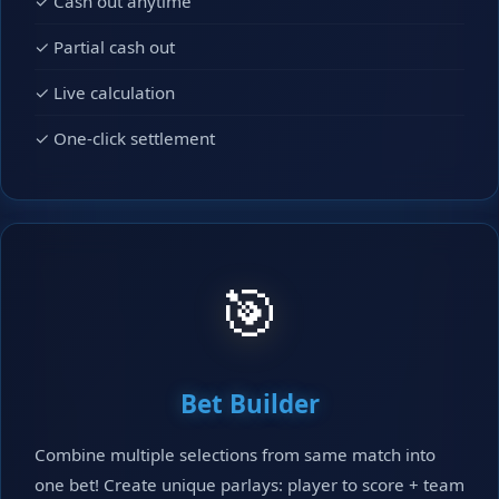
✓ Cash out anytime
✓ Partial cash out
✓ Live calculation
✓ One-click settlement
🎯
Bet Builder
Combine multiple selections from same match into
one bet! Create unique parlays: player to score + team