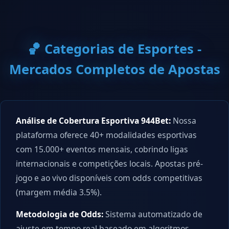
🏀 Categorias de Esportes -
Mercados Completos de Apostas
Análise de Cobertura Esportiva 944Bet:
Nossa
plataforma oferece 40+ modalidades esportivas
com 15.000+ eventos mensais, cobrindo ligas
internacionais e competições locais. Apostas pré-
jogo e ao vivo disponíveis com odds competitivas
(margem média 3.5%).
Metodologia de Odds:
Sistema automatizado de
ajuste em tempo real baseado em algoritmos