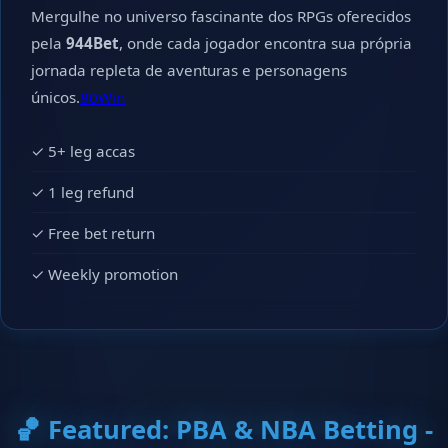
Mergulhe no universo fascinante dos RPGs oferecidos
pela
944Bet
, onde cada jogador encontra sua própria
jornada repleta de aventuras e personagens
únicos.
80Win
✓ 5+ leg accas
✓ 1 leg refund
✓ Free bet return
✓ Weekly promotion
🏀 Featured: PBA & NBA Betting -