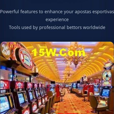
Powerful features to enhance your apostas esportivas
experience
Tools used by professional bettors worldwide