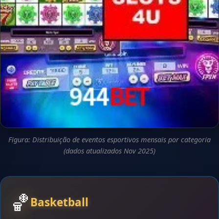
Figura: Distribuição de eventos esportivos mensais por categoria
(dados atualizados Nov 2025)
🏀
Basketball