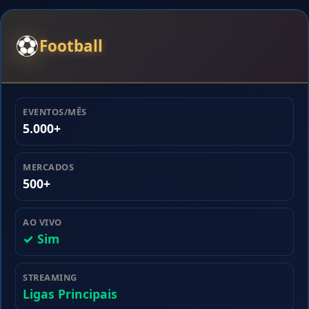
⚽
Football
EVENTOS/MÊS
5.000+
MERCADOS
500+
AO VIVO
✓ Sim
STREAMING
Ligas Principais