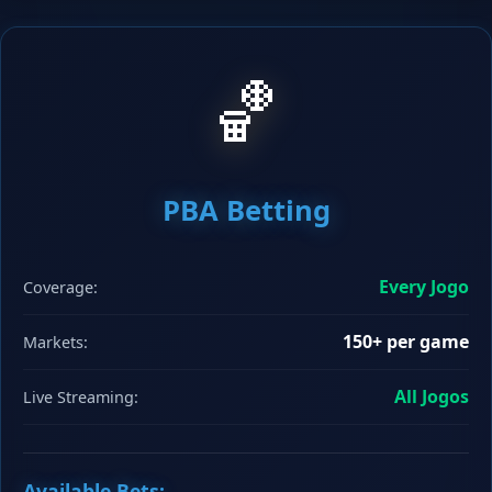
🏀
PBA Betting
Every Jogo
Coverage:
150+ per game
Markets:
All Jogos
Live Streaming:
Available Bets: