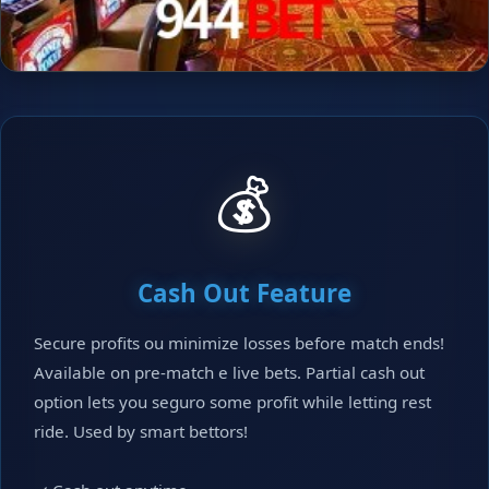
💰
Cash Out Feature
Secure profits ou minimize losses before match ends!
Available on pre-match e live bets. Partial cash out
option lets you seguro some profit while letting rest
ride. Used by smart bettors!