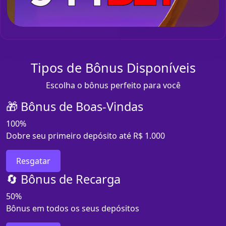
Tipos de Bônus Disponíveis
Escolha o bônus perfeito para você
🎁 Bônus de Boas-Vindas
100%
Dobre seu primeiro depósito até R$ 1.000
Resgatar
🔄 Bônus de Recarga
50%
Bônus em todos os seus depósitos