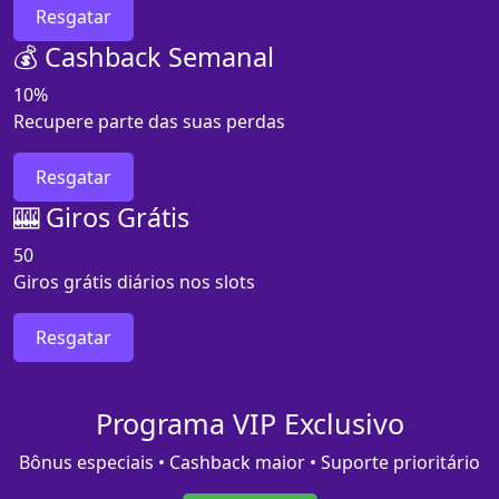
Resgatar
💰 Cashback Semanal
10%
Recupere parte das suas perdas
Resgatar
🎰 Giros Grátis
50
Giros grátis diários nos slots
Resgatar
Programa VIP Exclusivo
Bônus especiais • Cashback maior • Suporte prioritário