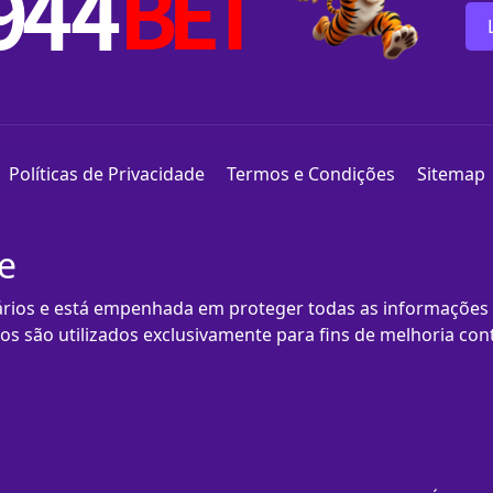
Políticas de Privacidade
Termos e Condições
Sitemap
de
uários e está empenhada em proteger todas as informações
os são utilizados exclusivamente para fins de melhoria con