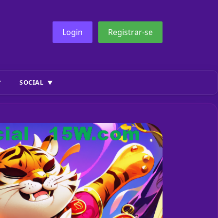
Login
Registrar-se
SOCIAL