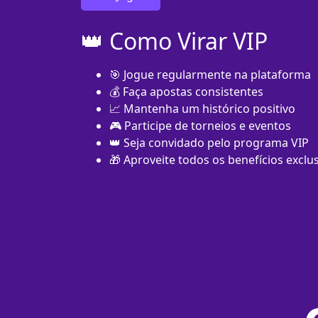
👑 Como Virar VIP
🎯 Jogue regularmente na plataforma
💰 Faça apostas consistentes
📈 Mantenha um histórico positivo
🎮 Participe de torneios e eventos
👑 Seja convidado pelo programa VIP
🎁 Aproveite todos os benefícios exclu