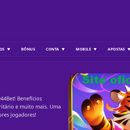
OS
BÔNUS
CONTA
MOBILE
APOSTAS
44Bet! Benefícios
ritário e muito mais. Uma
ores jogadores!