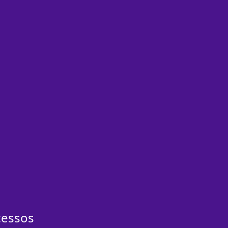
cessos