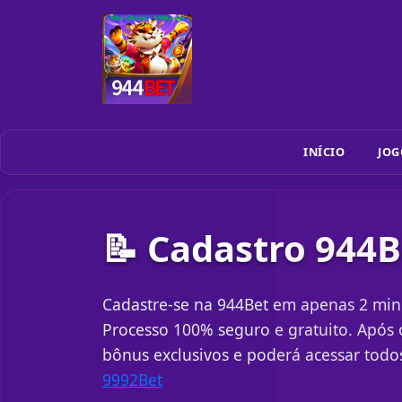
INÍCIO
JOG
📝 Cadastro 944B
Cadastre-se na 944Bet em apenas 2 min
Processo 100% seguro e gratuito. Após 
bônus exclusivos e poderá acessar todo
9992Bet