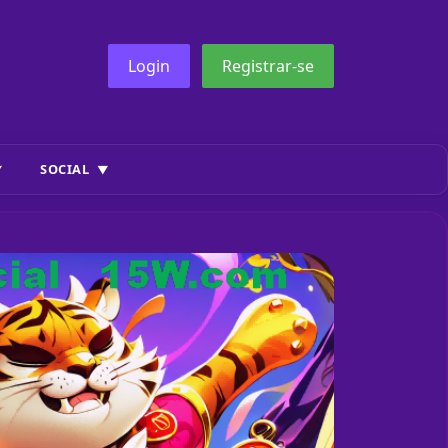
Login
Registrar-se
SOCIAL